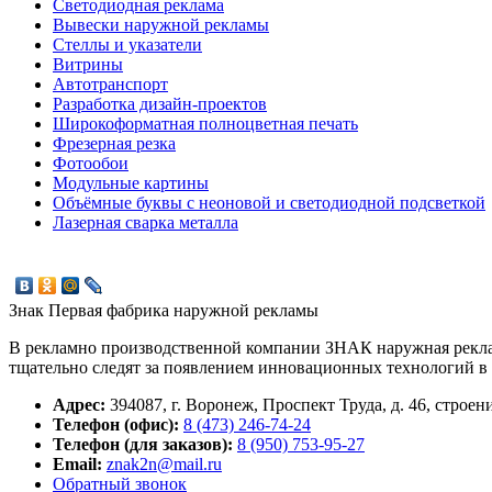
Светодиодная реклама
Вывески наружной рекламы
Стеллы и указатели
Витрины
Автотранспорт
Разработка дизайн-проектов
Широкоформатная полноцветная печать
Фрезерная резка
Фотообои
Модульные картины
Объёмные буквы с неоновой и светодиодной подсветкой
Лазерная сварка металла
Знак
Первая фабрика наружной рекламы
В рекламно производственной компании ЗНАК наружная рекла
тщательно следят за появлением инновационных технологий в 
Адрес:
394087
,
г. Воронеж,
Проспект Труда, д. 46, строен
Телефон (офис):
8 (473) 246-74-24
Телефон (для заказов):
8 (950) 753-95-27
Email:
znak2n@mail.ru
Обратный звонок