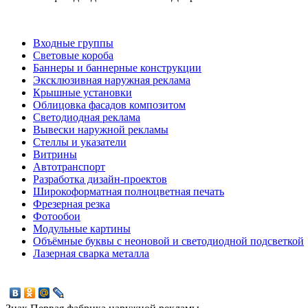
Входные группы
Световые короба
Баннеры и баннерные конструкции
Эксклюзивная наружная реклама
Крышные установки
Облицовка фасадов композитом
Светодиодная реклама
Вывески наружной рекламы
Стеллы и указатели
Витрины
Автотранспорт
Разработка дизайн-проектов
Широкоформатная полноцветная печать
Фрезерная резка
Фотообои
Модульные картины
Объёмные буквы с неоновой и светодиодной подсветкой
Лазерная сварка металла