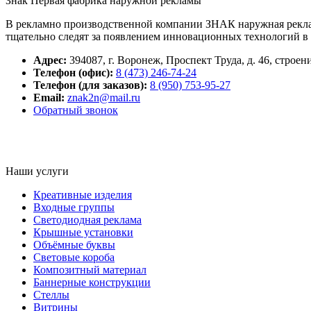
Знак
Первая фабрика наружной рекламы
В рекламно производственной компании ЗНАК наружная рекла
тщательно следят за появлением инновационных технологий в 
Адрес:
394087
,
г. Воронеж,
Проспект Труда, д. 46, строен
Телефон (офис):
8 (473) 246-74-24
Телефон (для заказов):
8 (950) 753-95-27
Email:
znak2n@mail.ru
Обратный звонок
Наши услуги
Креативные изделия
Входные группы
Светодиодная реклама
Крышные установки
Объёмные буквы
Световые короба
Композитный материал
Баннерные конструкции
Стеллы
Витрины